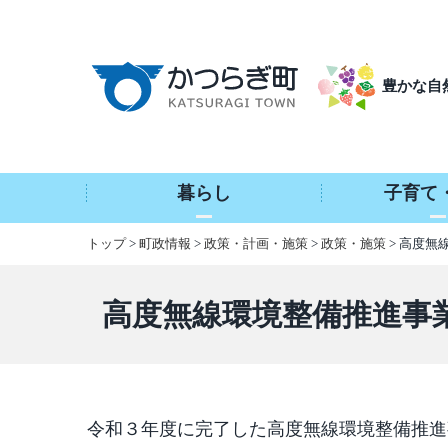
本
文
へ
豊かな自
移
動
暮らし
子育て
トップ
>
町政情報
>
政策・計画・施策
>
政策・施策
> 高度
高度無線環境整備推進事
令和３年度に完了した高度無線環境整備推進