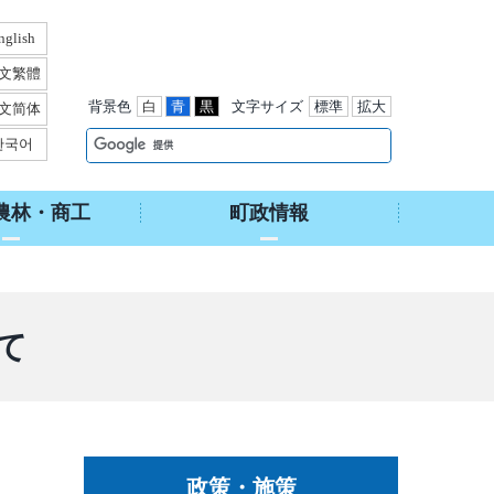
nglish
文繁體
背景色
白
青
黒
文字サイズ
標準
拡大
文简体
한국어
農林・商工
町政情報
て
政策・施策