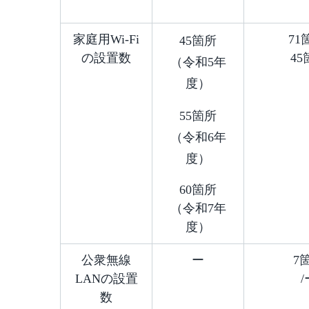
家庭用Wi-Fi
71
45箇所
の設置数
45
（令和5年
度）
55箇所
（令和6年
度）
60箇所
（令和7年
度）
公衆無線
ー
7
LANの設置
/
数