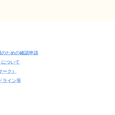
用のための確認申請
）について
マーク）
ドライン等