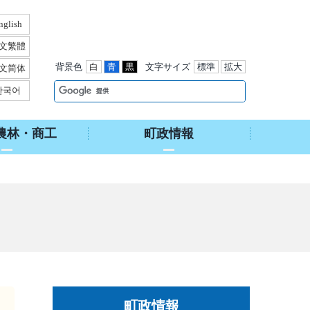
nglish
文繁體
背景色
白
青
黒
文字サイズ
標準
拡大
文简体
한국어
農林・商工
町政情報
町政情報