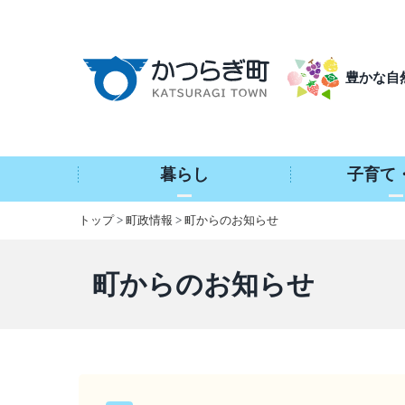
本
文
へ
豊かな自
移
動
暮らし
子育て
トップ
>
町政情報
>
町からのお知らせ
町からのお知らせ