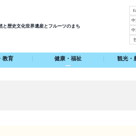
E
中
然と歴史文化
世界遺産とフルーツのまち
中
・教育
健康・福祉
観光・