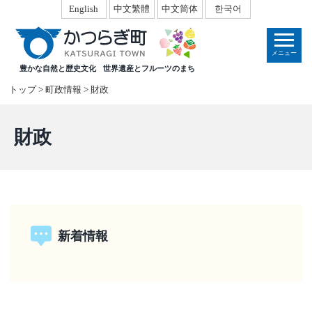
本
English
中文繁體
中文简体
한국어
文
へ
メニュー
移
豊かな自然と歴史文化
世界遺産とフルーツのまち
動
トップ
>
町政情報
>
財政
財政
新着情報