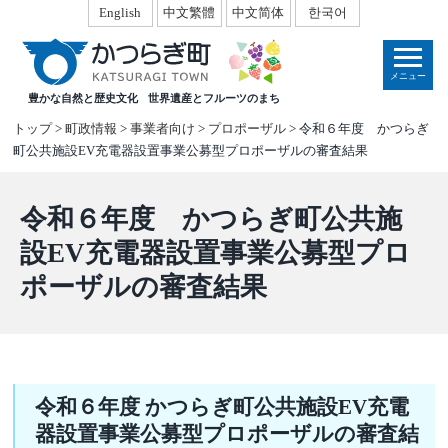
本
English
中文繁體
中文简体
한국어
文
へ
メニュー
移
豊かな自然と歴史文化
世界遺産とフルーツのまち
動
トップ
>
町政情報
>
事業者向け
>
プロポーザル
> 令和６年度 かつらぎ
町公共施設EV充電器設置事業公募型プロポーザルの審査結果
令和６年度 かつらぎ町公共施
設EV充電器設置事業公募型プロ
ポーザルの審査結果
令和６年度 かつらぎ町公共施設EV充電
器設置事業公募型プロポーザルの審査結