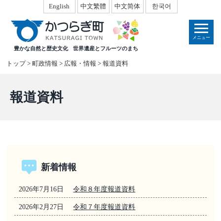
本
English
中文繁體
中文简体
한국어
文
へ
メニュー
移
豊かな自然と歴史文化
世界遺産とフルーツのまち
動
トップ
>
町政情報
>
広報・情報
>
報道資料
報道資料
新着情報
2026年7月16日
令和８年度報道資料
2026年2月27日
令和７年度報道資料