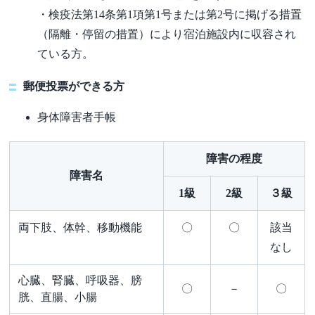
・検疫法第14条第1項第1号または第2号に掲げる措置
（隔離・停留の措置）により宿泊施設内に収容され
ている方。
郵便投票ができる方
身体障害者手帳
障害の程度
障害名
1級
2級
３級
両下肢、体幹、移動機能
〇
〇
該当
なし
心臓、腎臓、呼吸器、膀
〇
－
〇
胱、直腸、小腸