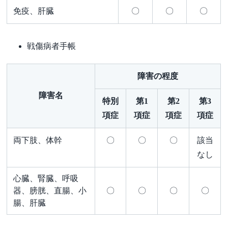
免疫、肝臓
〇
〇
〇
戦傷病者手帳
障害の程度
障害名
特別
第1
第2
第3
項症
項症
項症
項症
両下肢、体幹
〇
〇
〇
該当
なし
心臓、腎臓、呼吸
器、膀胱、直腸、小
〇
〇
〇
〇
腸、肝臓