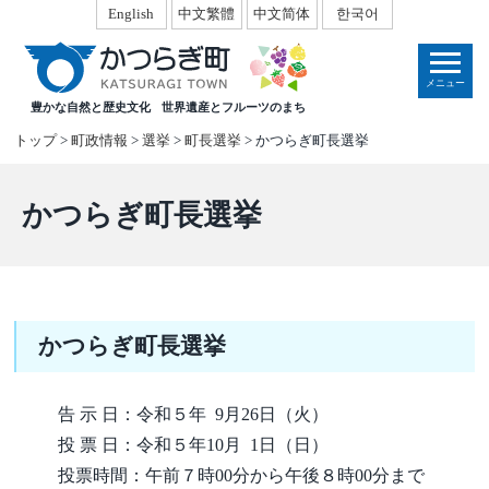
本
English
中文繁體
中文简体
한국어
文
へ
メニュー
移
豊かな自然と歴史文化
世界遺産とフルーツのまち
動
トップ
>
町政情報
>
選挙
>
町長選挙
> かつらぎ町長選挙
かつらぎ町長選挙
かつらぎ町長選挙
告 示 日：令和５年 9月26日（火）
投 票 日：令和５年10月 1日（日）
投票時間：午前７時00分から午後８時00分まで