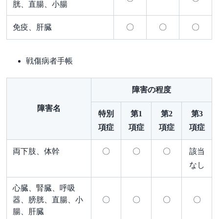
胱、直腸、小腸
免疫、肝臓
〇
〇
〇
戦傷病者手帳
障害の程度
障害名
特別
第1
第2
第3
項症
項症
項症
項症
両下肢、体幹
〇
〇
〇
該当
なし
心臓、腎臓、呼吸
器、膀胱、直腸、小
〇
〇
〇
〇
腸、肝臓