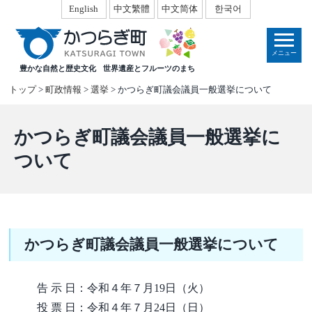
本
English
中文繁體
中文简体
한국어
文
へ
メニュー
移
豊かな自然と歴史文化
世界遺産とフルーツのまち
動
トップ
>
町政情報
>
選挙
> かつらぎ町議会議員一般選挙について
かつらぎ町議会議員一般選挙に
ついて
かつらぎ町議会議員一般選挙について
告 示 日：令和４年７月19日（火）
投 票 日：令和４年７月24日（日）