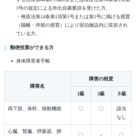
3号の規定による外出自粛要請を受けた方。
・検疫法第14条第1項第1号または第2号に掲げる措置
（隔離・停留の措置）により宿泊施設内に収容され
ている方。
郵便投票ができる方
身体障害者手帳
障害の程度
障害名
1級
2級
３級
両下肢、体幹、移動機能
〇
〇
該当
なし
心臓、腎臓、呼吸器、膀
〇
－
〇