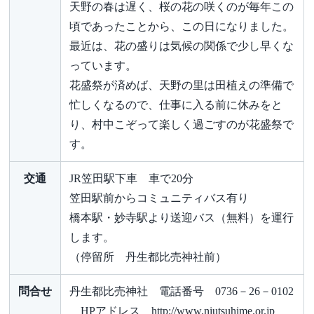
天野の春は遅く、桜の花の咲くのが毎年この
頃であったことから、この日になりました。
最近は、花の盛りは気候の関係で少し早くな
っています。
花盛祭が済めば、天野の里は田植えの準備で
忙しくなるので、仕事に入る前に休みをと
り、村中こぞって楽しく過ごすのが花盛祭で
す。
交通
JR笠田駅下車 車で20分
笠田駅前からコミュニティバス有り
橋本駅・妙寺駅より送迎バス（無料）を運行
します。
（停留所 丹生都比売神社前）
問合せ
丹生都比売神社 電話番号 0736－26－0102
HPアドレス http://www.niutsuhime.or.jp