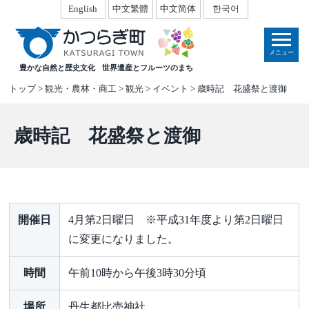
本
English
中文繁體
中文简体
한국어
文
へ
メニュー
移
豊かな自然と歴史文化
世界遺産とフルーツのまち
動
トップ
>
観光・農林・商工
>
観光
>
イベント
> 歳時記 花盛祭と渡御
歳時記 花盛祭と渡御
開催日
4月第2日曜日 ※平成31年度より第2日曜日
に変更になりました。
時間
午前10時から午後3時30分頃
場所
丹生都比売神社