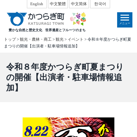
本
English
中文繁體
中文简体
한국어
文
へ
メニュー
移
豊かな自然と歴史文化
世界遺産とフルーツのまち
動
トップ
>
観光・農林・商工
>
観光
>
イベント
> 令和８年度かつらぎ町夏
まつりの開催【出演者・駐車場情報追加】
令和８年度かつらぎ町夏まつり
の開催【出演者・駐車場情報追
加】