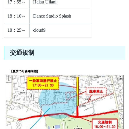
17：55～
Halau Uilani
18：10～
Dance Studio Splash
18：25～
cloud9
交通規制