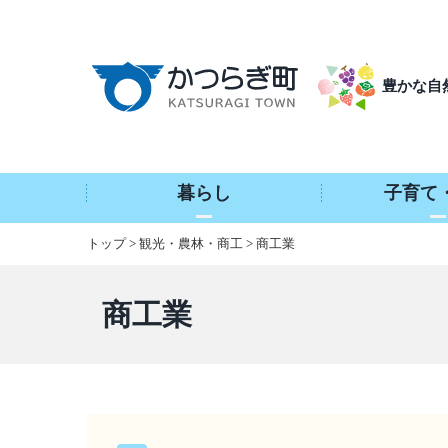
本
文
へ
豊かな自
移
動
暮らし
子育て
トップ
>
観光・農林・商工
>
商工業
商工業