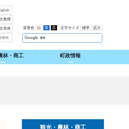
nglish
文繁體
背景色
白
青
黒
文字サイズ
標準
拡大
文简体
한국어
農林・商工
町政情報
観光・農林­・商工