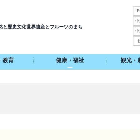
E
中
然と歴史文化
世界遺産とフルーツのまち
中
・教育
健康・福祉
観光・