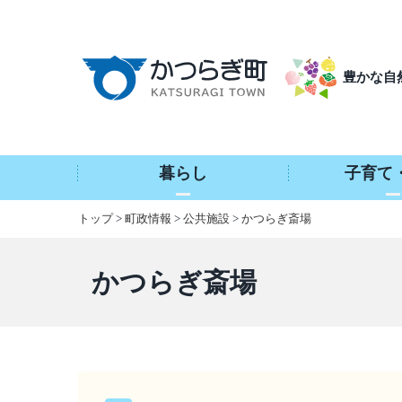
本
文
へ
豊かな自
移
動
暮らし
子育て
トップ
>
町政情報
>
公共施設
>
かつらぎ斎場
かつらぎ斎場