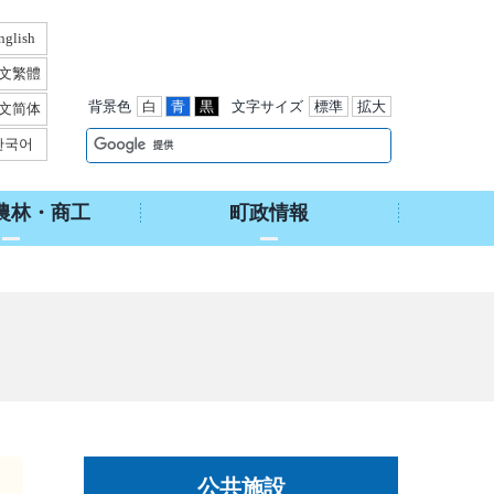
nglish
文繁體
背景色
白
青
黒
文字サイズ
標準
拡大
文简体
한국어
農林・商工
町政情報
公共施設