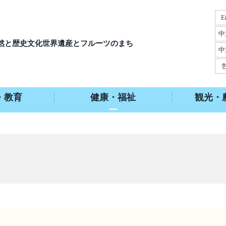
E
中
然と歴史文化
世界遺産とフルーツのまち
中
・教育
健康・福祉
観光・