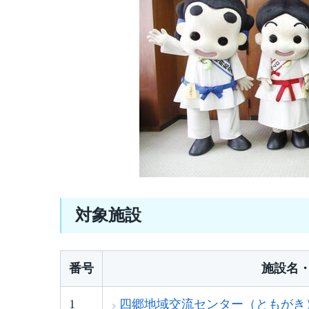
対象施設
番号
施設名
1
四郷地域交流センター（ともがき