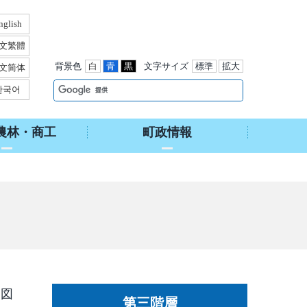
nglish
文繁體
背景色
白
青
黒
文字サイズ
標準
拡大
文简体
한국어
農林・商工
町政情報
を図
第三階層