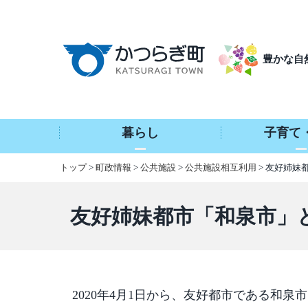
本
文
へ
豊かな自
移
動
暮らし
子育て
トップ
>
町政情報
>
公共施設
>
公共施設相互利用
> 友好姉
友好姉妹都市「和泉市」
2020年4月1日から、友好都市である和