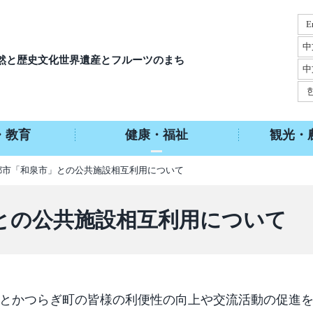
E
中
然と歴史文化
世界遺産とフルーツのまち
中
・教育
健康・福祉
観光・
妹都市「和泉市」との公共施設相互利用について
との公共施設相互利用について
泉市とかつらぎ町の皆様の利便性の向上や交流活動の促進