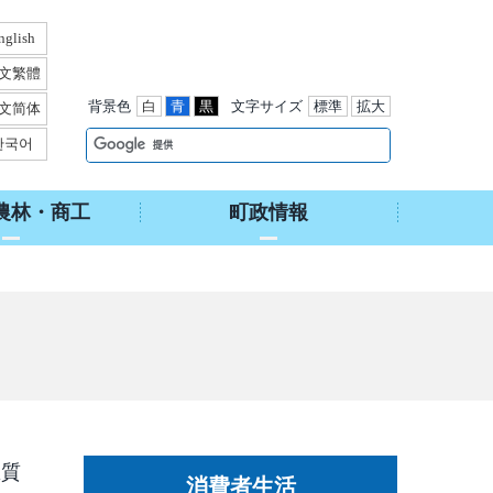
nglish
文繁體
背景色
白
青
黒
文字サイズ
標準
拡大
文简体
한국어
農林・商工
町政情報
悪質
消費者生活