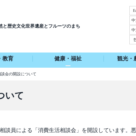
E
中
然と歴史文化
世界遺産とフルーツのまち
中
・教育
健康・福祉
観光・
相談会の開設について
ついて
門相談員による「消費生活相談会」を開設しています。