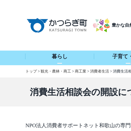
本
文
へ
豊かな自
移
動
暮らし
子育て
トップ
>
観光・農林・商工
>
商工業
>
消費者生活
> 消費生活
消費生活相談会の開設に
NPO法人消費者サポートネット和歌山の専