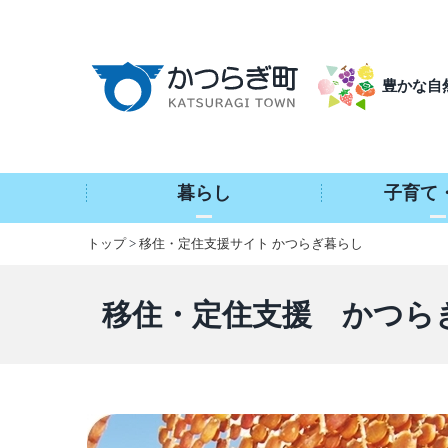
本
文
へ
豊かな自
移
動
暮らし
子育て
トップ
>
移住・定住支援サイト かつらぎ暮らし
移住・定住支援 かつら