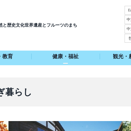
E
中
然と歴史文化
世界遺産とフルーツのまち
中
・教育
健康・福祉
観光・
ぎ暮らし