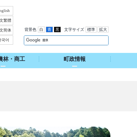
nglish
文繁體
背景色
白
青
黒
文字サイズ
標準
拡大
文简体
한국어
農林・商工
町政情報