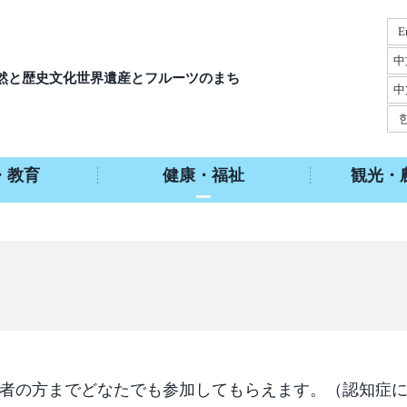
E
中
然と歴史文化
世界遺産とフルーツのまち
中
・教育
健康・福祉
観光・
者の方までどなたでも参加してもらえます。（認知症