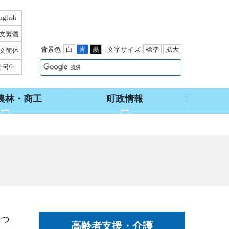
nglish
文繁體
背景色
白
青
黒
文字サイズ
標準
拡大
文简体
한국어
農林・商工
町政情報
につ
高齢者支援・介護