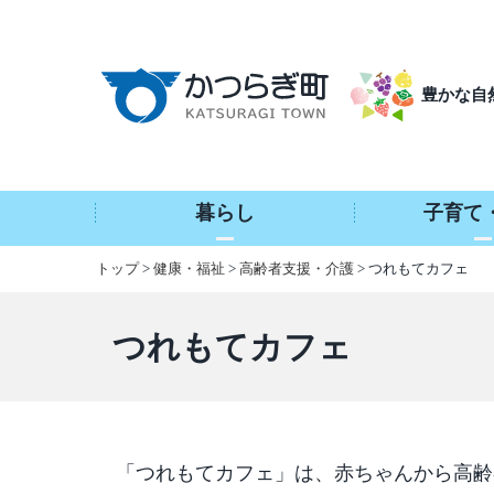
本
文
へ
豊かな自
移
動
暮らし
子育て
トップ
>
健康・福祉
>
高齢者支援・介護
> つれもてカフェ
つれもてカフェ
「つれもてカフェ」は、赤ちゃんから高齢