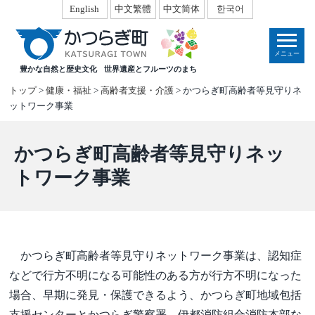
本
English
中文繁體
中文简体
한국어
文
へ
メニュー
移
豊かな自然と歴史文化
世界遺産とフルーツのまち
動
トップ
>
健康・福祉
>
高齢者支援・介護
> かつらぎ町高齢者等見守りネ
ットワーク事業
かつらぎ町高齢者等見守りネッ
トワーク事業
かつらぎ町高齢者等見守りネットワーク事業は、認知症
などで行方不明になる可能性のある方が行方不明になった
場合、早期に発見・保護できるよう、かつらぎ町地域包括
支援センターとかつらぎ警察署、伊都消防組合消防本部な