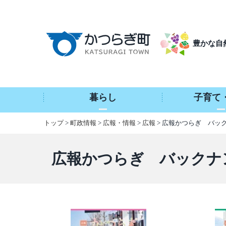
本
文
へ
豊かな自
移
動
暮らし
子育て
トップ
>
町政情報
>
広報・情報
>
広報
> 広報かつらぎ バッ
広報かつらぎ バックナ