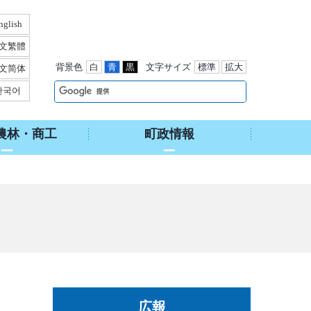
nglish
文繁體
背景色
白
青
黒
文字サイズ
標準
拡大
文简体
한국어
農林・商工
町政情報
広報