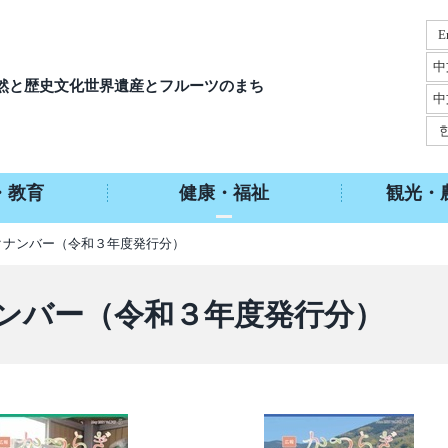
E
中
然と歴史文化
世界遺産とフルーツのまち
中
・教育
健康・福祉
観光・
クナンバー（令和３年度発行分）
ンバー（令和３年度発行分）