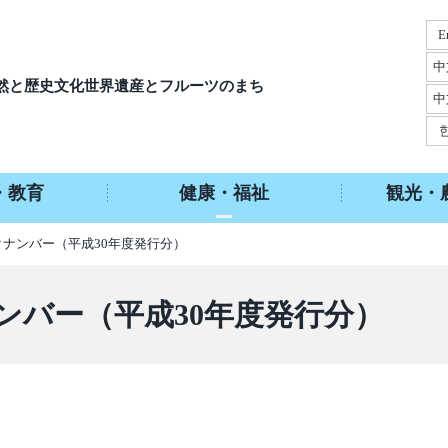
E
中
然と歴史文化
世界遺産とフルーツのまち
中
・教育
健康・福祉
観光・
クナンバー（平成30年度発行分）
ンバー（平成30年度発行分）