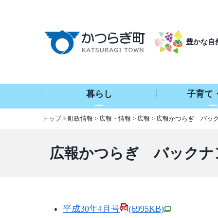
本
文
へ
豊かな自
移
動
暮らし
子育て
トップ
>
町政情報
>
広報・情報
>
広報
> 広報かつらぎ バッ
広報かつらぎ バックナ
平成30年4月号
(6995KB)