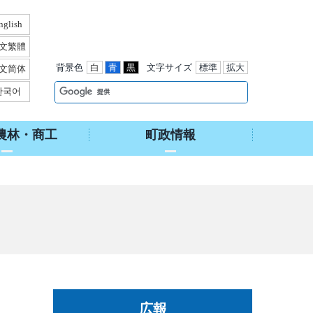
nglish
文繁體
背景色
白
青
黒
文字サイズ
標準
拡大
文简体
한국어
農林・商工
町政情報
広報