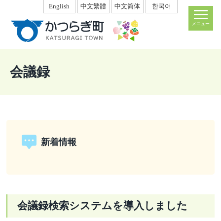
本
English
中文繁體
中文简体
한국어
文
メニュー
へ
移
動
会議録
新着情報
会議録検索システムを導入しました