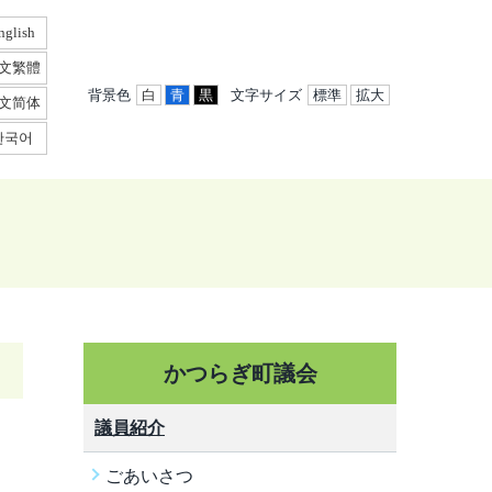
nglish
文繁體
背景色
白
青
黒
文字サイズ
標準
拡大
文简体
한국어
かつらぎ町議会
議員紹介
ごあいさつ