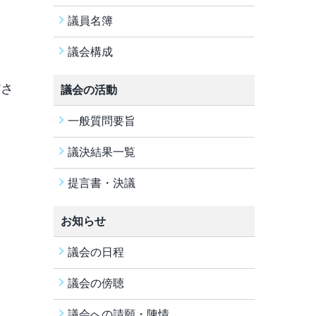
議員名簿
議会構成
ださ
議会の活動
一般質問要旨
議決結果一覧
提言書・決議
お知らせ
議会の日程
議会の傍聴
議会への請願・陳情