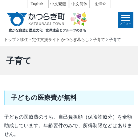
本
English
中文繁體
中文简体
한국어
文
へ
メニュー
移
豊かな自然と歴史文化
世界遺産とフルーツのまち
動
トップ
>
移住・定住支援サイト かつらぎ暮らし
>
子育て
> 子育て
子育て
子どもの医療費が無料
子どもの医療費のうち、自己負担額（保険診療分）を全額
助成しています。年齢要件のみで、所得制限などはありま
せん。