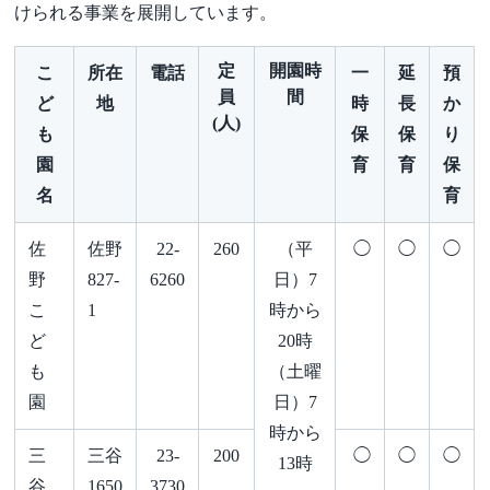
けられる事業を展開しています。
定
開園時
こ
所在
電話
一
延
預
員
間
ど
地
時
長
か
(人)
も
保
保
り
園
育
育
保
名
育
佐
佐野
22-
260
（平
◯
◯
◯
野
827-
6260
日）7
こ
1
時から
ど
20時
も
（土曜
園
日）7
時から
三
三谷
23-
200
◯
◯
◯
13時
谷
1650
3730