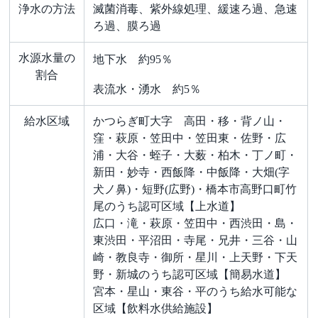
浄水の方法
滅菌消毒、紫外線処理、緩速ろ過、急速
ろ過、膜ろ過
水源水量の
地下水 約95％
割合
表流水・湧水 約5％
給水区域
かつらぎ町大字 高田・移・背ノ山・
窪・萩原・笠田中・笠田東・佐野・広
浦・大谷・蛭子・大薮・柏木・丁ノ町・
新田・妙寺・西飯降・中飯降・大畑(字
犬ノ鼻)・短野(広野)・橋本市高野口町竹
尾のうち認可区域【上水道】
広口・滝・萩原・笠田中・西渋田・島・
東渋田・平沼田・寺尾・兄井・三谷・山
崎・教良寺・御所・星川・上天野・下天
野・新城のうち認可区域【簡易水道】
宮本・星山・東谷・平のうち給水可能な
区域【飲料水供給施設】