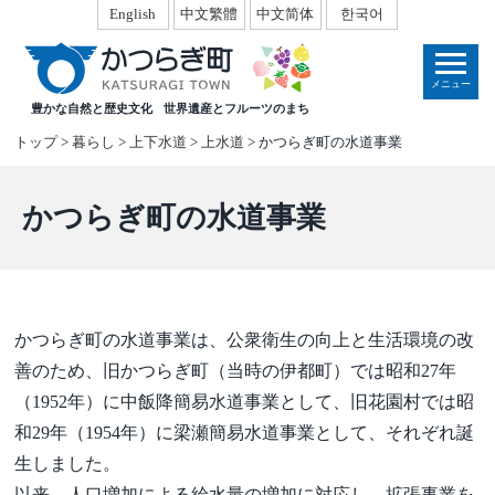
本
English
中文繁體
中文简体
한국어
文
へ
メニュー
移
豊かな自然と歴史文化
世界遺産とフルーツのまち
動
トップ
>
暮らし
>
上下水道
>
上水道
> かつらぎ町の水道事業
かつらぎ町の水道事業
かつらぎ町の水道事業は、公衆衛生の向上と生活環境の改
善のため、旧かつらぎ町（当時の伊都町）では昭和27年
（1952年）に中飯降簡易水道事業として、旧花園村では昭
和29年（1954年）に梁瀬簡易水道事業として、それぞれ誕
生しました。
以来、人口増加による給水量の増加に対応し、拡張事業を