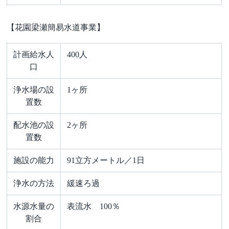
【花園梁瀬簡易水道事業】
計画給水人
400人
口
浄水場の設
1ヶ所
置数
配水池の設
2ヶ所
置数
施設の能力
91立方メートル／1日
浄水の方法
緩速ろ過
水源水量の
表流水 100％
割合