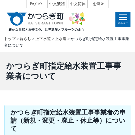
本
English
中文繁體
中文简体
한국어
文
へ
メニュー
移
豊かな自然と歴史文化
世界遺産とフルーツのまち
動
トップ
>
暮らし
>
上下水道
>
上水道
> かつらぎ町指定給水装置工事事業
者について
かつらぎ町指定給水装置工事事
業者について
かつらぎ町指定給水装置工事事業者の申
請（新規・変更・廃止・休止等）につい
て