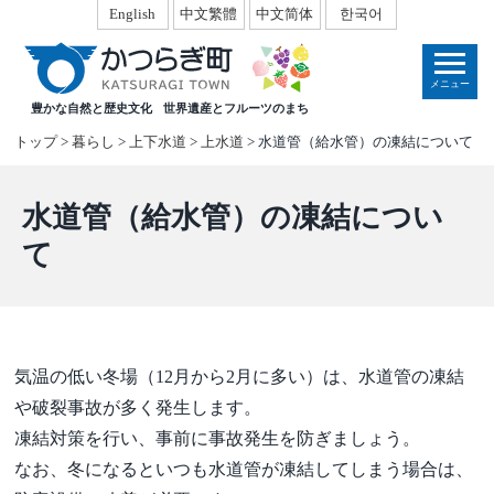
本
English
中文繁體
中文简体
한국어
文
へ
メニュー
移
豊かな自然と歴史文化
世界遺産とフルーツのまち
動
トップ
>
暮らし
>
上下水道
>
上水道
> 水道管（給水管）の凍結について
水道管（給水管）の凍結につい
て
気温の低い冬場（12月から2月に多い）は、水道管の凍結
や破裂事故が多く発生します。
凍結対策を行い、事前に事故発生を防ぎましょう。
なお、冬になるといつも水道管が凍結してしまう場合は、