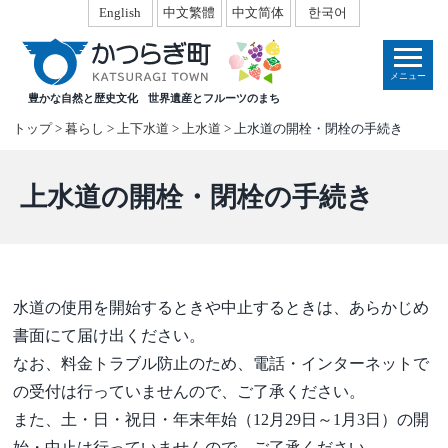
本
English
中文繁體
中文简体
한국어
文
へ
メニュー
移
豊かな自然と歴史文化
世界遺産とフルーツのまち
動
トップ
>
暮らし
>
上下水道
>
上水道
> 上水道の開栓・閉栓の手続き
上水道の開栓・閉栓の手続き
水道の使用を開始するときや中止するときは、あらかじめ
書面にて届け出ください。
なお、料金トラブル防止のため、電話・インターネットで
の受付は行っていませんので、ご了承ください。
また、土・日・祝日・年末年始（12月29日～1月3日）の開
始・中止は行っていませんので、ご了承ください。