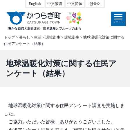
本
English
中文繁體
中文简体
한국어
文
へ
メニュー
移
豊かな自然と歴史文化
世界遺産とフルーツのまち
動
トップ
>
暮らし
>
生活・環境衛生
>
環境衛生
> 地球温暖化対策に関する
住民アンケート（結果）
地球温暖化対策に関する住民ア
ンケート（結果）
地球温暖化対策に関する住民アンケート調査を実施しま
した。
ご協力いただいた皆様、ありがとうございました。
今後アンケート結果を踏まえ、施策に反映させたいと考