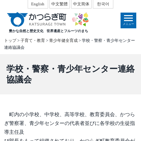
本
English
中文繁體
中文简体
한국어
文
へ
メニュー
移
豊かな自然と歴史文化
世界遺産とフルーツのまち
動
トップ
>
子育て・教育
>
青少年健全育成
> 学校・警察・青少年センター
連絡協議会
学校・警察・青少年センター連絡
協議会
町内の小学校、中学校、高等学校、教育委員会、かつら
ぎ警察署、青少年センターの代表者並びに各学校の生徒指
導主任及
び部長をもって組織されており、かつらぎ町教育委員会が