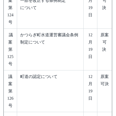
案
一部を改正する条例制定
月
可
第
について
19
決
124
日
号
議
かつらぎ町水道運営審議会条例
12
原案
案
制定について
月
可
第
19
決
125
日
号
議
町道の認定について
12
原案
案
月
可決
第
19
126
日
号