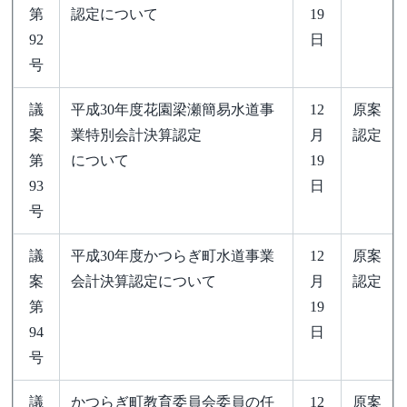
第
認定について
19
92
日
号
議
平成30年度花園梁瀬簡易水道事
12
原案
案
業特別会計決算認定
月
認定
第
について
19
93
日
号
議
平成30年度かつらぎ町水道事業
12
原案
案
会計決算認定について
月
認定
第
19
94
日
号
議
かつらぎ町教育委員会委員の任
12
原案