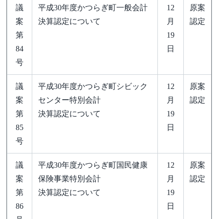
議
平成30年度かつらぎ町一般会計
12
原案
案
決算認定について
月
認定
第
19
84
日
号
議
平成30年度かつらぎ町シビック
12
原案
案
センター特別会計
月
認定
第
決算認定について
19
85
日
号
議
平成30年度かつらぎ町国民健康
12
原案
案
保険事業特別会計
月
認定
第
決算認定について
19
86
日