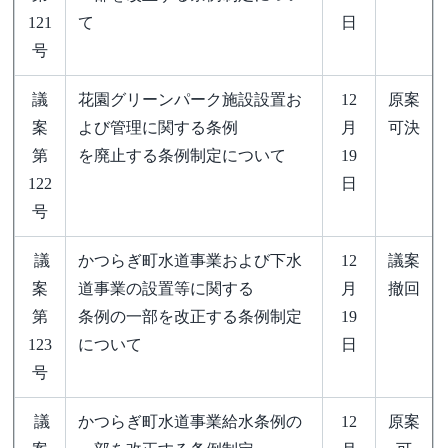
121
て
日
号
議
花園グリーンパーク施設設置お
12
原案
案
よび管理に関する条例
月
可決
第
を廃止する条例制定について
19
122
日
号
議
かつらぎ町水道事業および下水
12
議案
案
道事業の設置等に関する
月
撤回
第
条例の一部を改正する条例制定
19
123
について
日
号
議
かつらぎ町水道事業給水条例の
12
原案