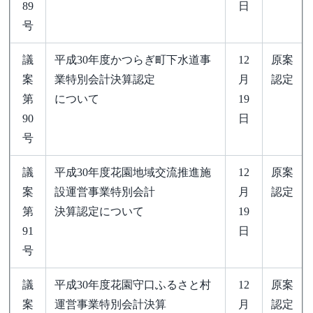
89
日
号
議
平成30年度かつらぎ町下水道事
12
原案
案
業特別会計決算認定
月
認定
第
について
19
90
日
号
議
平成30年度花園地域交流推進施
12
原案
案
設運営事業特別会計
月
認定
第
決算認定について
19
91
日
号
議
平成30年度花園守口ふるさと村
12
原案
案
運営事業特別会計決算
月
認定