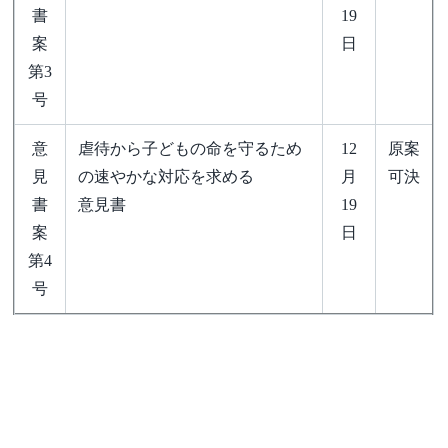
書
19
案
日
第3
号
意
虐待から子どもの命を守るため
12
原案
見
の速やかな対応を求める
月
可決
書
意見書
19
案
日
第4
号