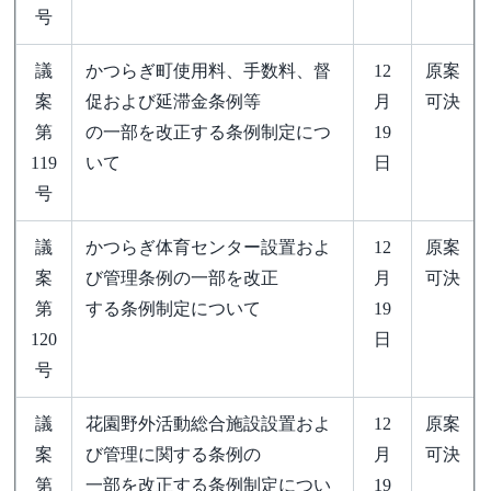
号
議
かつらぎ町使用料、手数料、督
12
原案
案
促および延滞金条例等
月
可決
第
の一部を改正する条例制定につ
19
119
いて
日
号
議
かつらぎ体育センター設置およ
12
原案
案
び管理条例の一部を改正
月
可決
第
する条例制定について
19
120
日
号
議
花園野外活動総合施設設置およ
12
原案
案
び管理に関する条例の
月
可決
第
一部を改正する条例制定につい
19