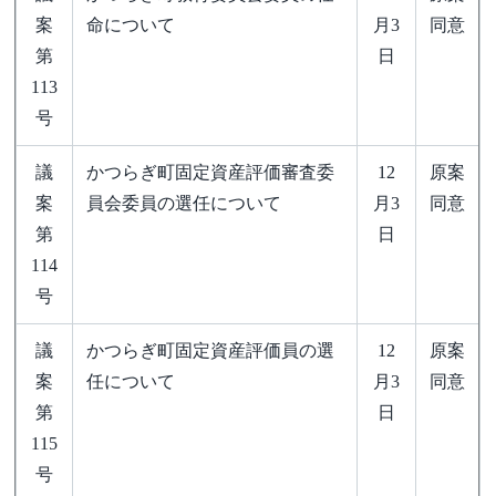
案
命について
月3
同意
第
日
113
号
議
かつらぎ町固定資産評価審査委
12
原案
案
員会委員の選任について
月3
同意
第
日
114
号
議
かつらぎ町固定資産評価員の選
12
原案
案
任について
月3
同意
第
日
115
号