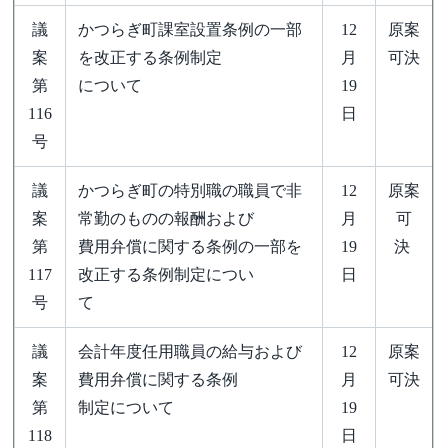
議
かつらぎ町課室設置条例の一部
12
原案
案
を改正する条例制定
月
可決
第
について
19
116
日
号
議
かつらぎ町の特別職の職員で非
12
原案
案
常勤のものの報酬および
月
可
第
費用弁償に関する条例の一部を
19
決
117
改正する条例制定につい
日
号
て
議
会計年度任用職員の給与および
12
原案
案
費用弁償に関する条例
月
可決
第
制定について
19
118
日