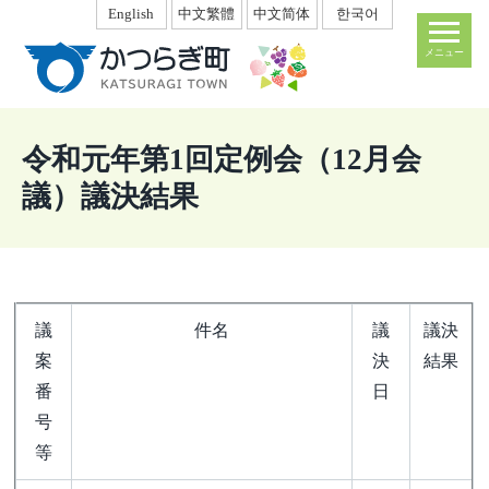
本
English
中文繁體
中文简体
한국어
文
メニュー
へ
移
動
令和元年第1回定例会（12月会
議）議決結果
議
件名
議
議決
案
決
結果
番
日
号
等