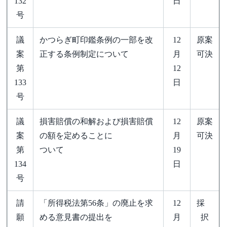
132
日
号
議
かつらぎ町印鑑条例の一部を改
12
原案
案
正する条例制定について
月
可決
第
12
133
日
号
議
損害賠償の和解および損害賠償
12
原案
案
の額を定めることに
月
可決
第
ついて
19
134
日
号
請
「所得税法第56条」の廃止を求
12
採
願
める意見書の提出を
月
択