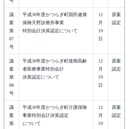
号
議
平成30年度かつらぎ町国民健康
12
原案
案
保険天野診療所事業
月
認定
第
特別会計決算認定について
19
87
日
号
議
平成30年度かつらぎ町後期高齢
12
原案
案
者医療事業特別会計
月
認定
第
決算認定について
19
88
日
号
議
平成30年度かつらぎ町介護保険
12
原案
案
事業特別会計決算認定
月
認定
第
について
19