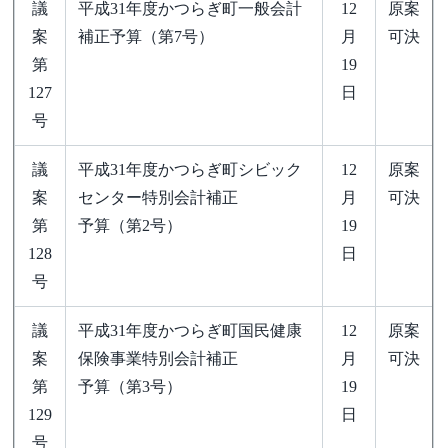
議
平成31年度かつらぎ町一般会計
12
原案
案
補正予算（第7号）
月
可決
第
19
127
日
号
議
平成31年度かつらぎ町シビック
12
原案
案
センター特別会計補正
月
可決
第
予算（第2号）
19
128
日
号
議
平成31年度かつらぎ町国民健康
12
原案
案
保険事業特別会計補正
月
可決
第
予算（第3号）
19
129
日
号