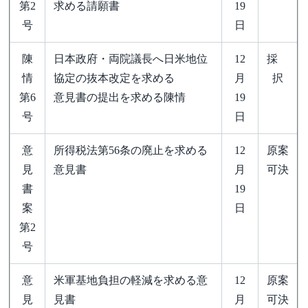
第2
求める請願書
19
号
日
陳
日本政府・両院議長へ日米地位
12
採
情
協定の抜本改定を求める
月
択
第6
意見書の提出を求める陳情
19
号
日
意
所得税法第56条の廃止を求める
12
原案
見
意見書
月
可決
書
19
案
日
第2
号
意
米軍基地負担の軽減を求める意
12
原案
見
見書
月
可決