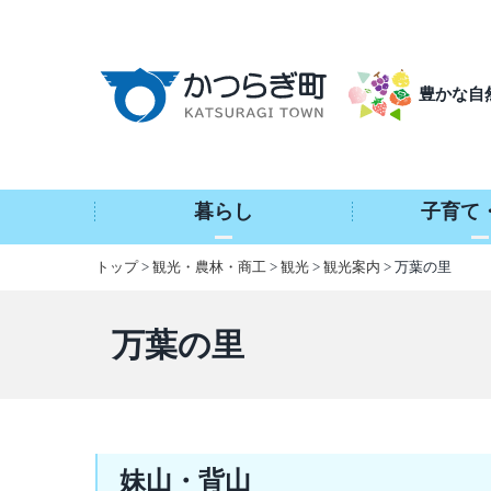
本
文
へ
豊かな自
移
動
暮らし
子育て
トップ
>
観光・農林・商工
>
観光
>
観光案内
> 万葉の里
万葉の里
妹山・背山