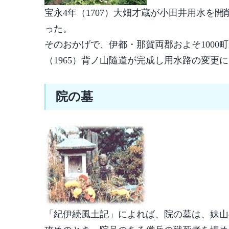
宝永4年（1707）大畑才蔵が小田井用水を
った。
そのおかげで、伊都・那賀両郡およそ1000
（1965）背ノ山隨道が完成し用水路の変
院の墓
「紀伊続風土記」によれば、院の墓は、妹山の