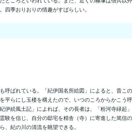
たところといわれている。また、近くの糠塚は僧兵以
。四季おりおりの情趣がすばらしい。
も呼ばれている。「紀伊国名所絵図」によると、昔こ
を平らにし玉楼を構えたので、いつのころからかこう
紀伊続風土記」によれば、その長者は、「粉河寺緑起
霊験を信じ、自分の邸宅を精舎（寺）に寄進した篤信
ら、紀の川の清流を眺望できる。