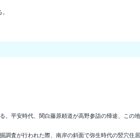
る。
る。平安時代、関白藤原頼道が高野参詣の帰途、この
発掘調査が行われた際、南岸の斜面で弥生時代の竪穴住