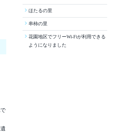
ほたるの里
串柿の里
花園地区でフリーWi-Fiが利用できる
ようになりました
地で
居遺