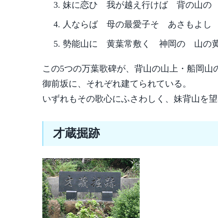
妹に恋ひ 我が越え行けば 背の山の 
人ならば 母の最愛子そ あさもよし 
勢能山に 黄葉常敷く 神岡の 山の黄葉
この5つの万葉歌碑が、背山の山上・船岡山の
御前坂に、それぞれ建てられている。
いずれもその歌心にふさわしく、妹背山を望
才蔵掘跡