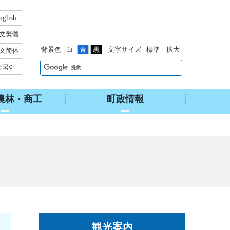
nglish
文繁體
背景色
白
青
黒
文字サイズ
標準
拡大
文简体
한국어
農林・商工
町政情報
観光案内