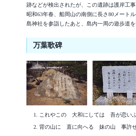
跡などが検出されたが、この遺跡は護岸工事
昭和63年春、船岡山の南側に長さ80メー
島神社を参詣したあと、島内一周の遊歩道を
万葉歌碑
これやこの 大和にしては 吾が恋いふ
背の山に 直に向へる 妹の山 事許せや