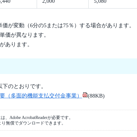
,440
2,000
5,080
単価が変動（6分の5または75％）する場合があります。
単価が異なります。
があります。
以下のとおりです。
要（多面的機能支払交付金事業）
(88KB)
dobe AcrobatReaderが必要です。
より無償でダウンロードできます。