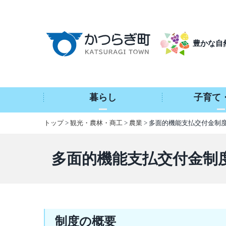
本
文
へ
豊かな自
移
動
暮らし
子育て
トップ
>
観光・農林・商工
>
農業
> 多面的機能支払交付金制
多面的機能支払交付金制
制度の概要