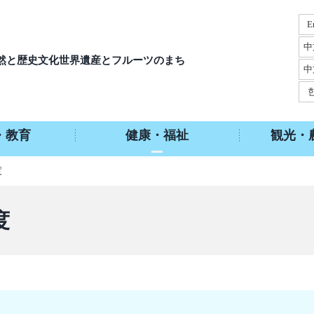
E
中
然と歴史文化
世界遺産とフルーツのまち
中
・教育
健康・福祉
観光・
度
度