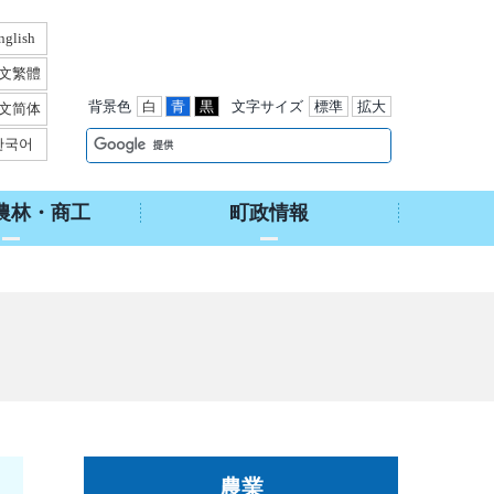
nglish
文繁體
背景色
白
青
黒
文字サイズ
標準
拡大
文简体
한국어
農林・商工
町政情報
農業