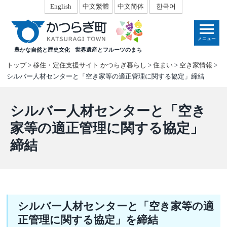
本
English
中文繁體
中文简体
한국어
文
へ
メニュー
移
豊かな自然と歴史文化
世界遺産とフルーツのまち
動
トップ
>
移住・定住支援サイト かつらぎ暮らし
>
住まい
>
空き家情報
>
シルバー人材センターと「空き家等の適正管理に関する協定」締結
シルバー人材センターと「空き
家等の適正管理に関する協定」
締結
シルバー人材センターと「空き家等の適
正管理に関する協定」を締結