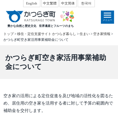
本
English
中文繁體
中文简体
한국어
文
へ
メニュー
移
豊かな自然と歴史文化
世界遺産とフルーツのまち
動
トップ
>
移住・定住支援サイト かつらぎ暮らし
>
住まい
>
空き家情報
>
かつらぎ町空き家活用事業補助金について
かつらぎ町空き家活用事業補助
金について
空き家の活用による定住促進を及び地域の活性化を図るた
め、居住用の空き家を活用する者に対して予算の範囲内で
補助金を交付します。