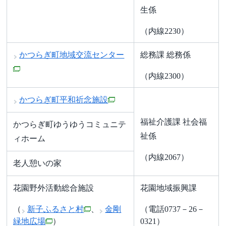
生係
（内線2230）
かつらぎ町地域交流センター
総務課 総務係
（内線2300）
かつらぎ町平和祈念施設
福祉介護課 社会福
かつらぎ町ゆうゆうコミュニテ
祉係
ィホーム
（内線2067）
老人憩いの家
花園野外活動総合施設
花園地域振興課
（
新子ふるさと村
、
金剛
（電話0737－26－
緑地広場
）
0321）