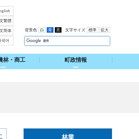
nglish
文繁體
背景色
白
青
黒
文字サイズ
標準
拡大
文简体
한국어
農林・商工
町政情報
こ
林業