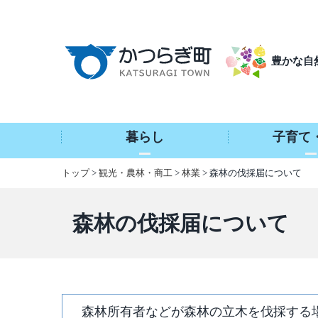
本
文
へ
豊かな自
移
動
暮らし
子育て
トップ
>
観光・農林・商工
>
林業
> 森林の伐採届について
森林の伐採届について
森林所有者などが森林の立木を伐採する場