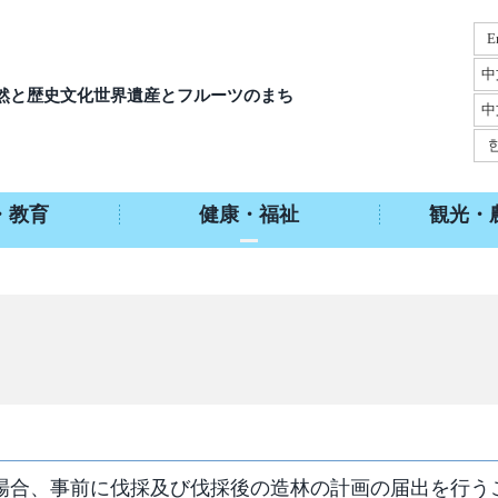
E
中
然と歴史文化
世界遺産とフルーツのまち
中
・教育
健康・福祉
観光・
合、事前に伐採及び伐採後の造林の計画の届出を行う