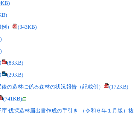
0KB)
KB)
載例）
(343KB)
)
)
書
(83KB)
書
(29KB)
採後の造林に係る森林の状況報告（記載例）
(172KB)
(741KB)
庁 伐採造林届出書作成の手引き （令和６年１月版）抜