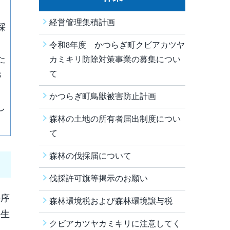
経営管理集積計画
採
令和8年度 かつらぎ町クビアカツヤ
た
カミキリ防除対策事業の募集につい
て
3
っ
かつらぎ町鳥獣被害防止計画
し
森林の土地の所有者届出制度につい
て
森林の伐採届について
伐採許可旗等掲示のお願い
秩序
森林環境税および森林環境譲与税
の生
クビアカツヤカミキリに注意してく