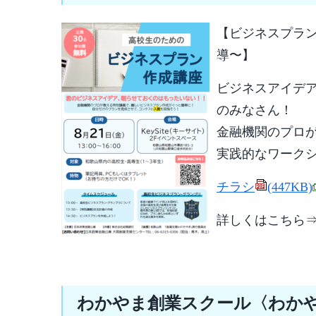
【ビジネスプラ
導〜】
ビジネスアイデ
のみなさん！
金融機関のプロ
実践的なワーク
チラシ
(447KB)
詳しくはこち
わかやま創業スクール〈わか