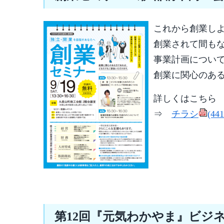
これから創業し
創業されて間も
事業計画につい
創業に関心のあ
詳しくはこちら
⇒
チラシ
(44
第12回『元気わかやま』ビジ