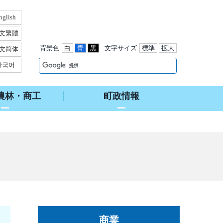
nglish
文繁體
背景色
白
青
黒
文字サイズ
標準
拡大
文简体
한국어
農林・商工
町政情報
商業