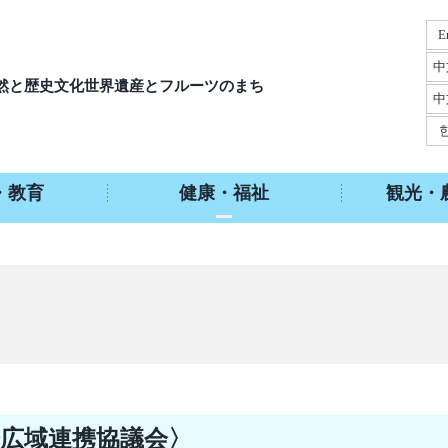
E
中
然と歴史文化
世界遺産とフルーツのまち
中
・教育
健康・福祉
観光・
広域連携協議会〉