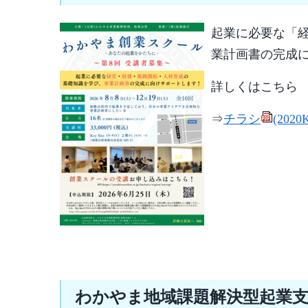
起業に必要な「経
業計画書の完成
詳しくはこちら
⇒
チラシ
(2020
わかやま地域課題解決型起業