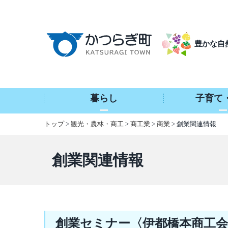
本
文
へ
豊かな自
移
動
暮らし
子育て
トップ
>
観光・農林・商工
>
商工業
>
商業
> 創業関連情報
創業関連情報
創業セミナー〈伊都橋本商工会