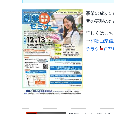
事業の成功に
夢の実現のた
詳しくはこち
⇒
和歌山県信
チラシ
(173