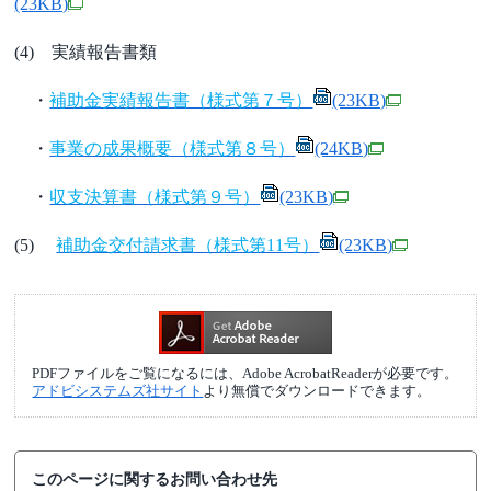
(23KB)
(4) 実績報告書類
・
補助金実績報告書（様式第７号）
(23KB)
・
事業の成果概要（様式第８号）
(24KB)
・
収支決算書（様式第９号）
(23KB)
(5)
補助金交付請求書（様式第11号）
(23KB)
PDFファイルをご覧になるには、Adobe AcrobatReaderが必要です。
アドビシステムズ社サイト
より無償でダウンロードできます。
このページに関するお問い合わせ先