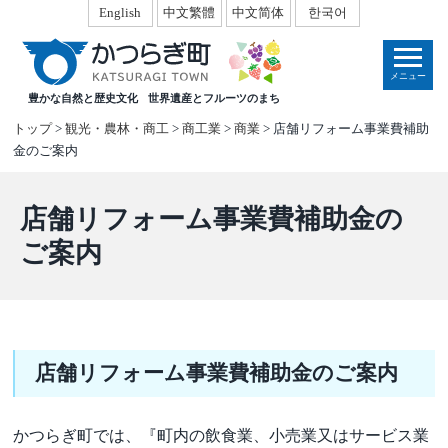
本
English
中文繁體
中文简体
한국어
文
へ
メニュー
移
豊かな自然と歴史文化
世界遺産とフルーツのまち
動
トップ
>
観光・農林・商工
>
商工業
>
商業
> 店舗リフォーム事業費補助
金のご案内
店舗リフォーム事業費補助金の
ご案内
店舗リフォーム事業費補助金のご案内
かつらぎ町では、『町内の飲食業、小売業又はサービス業