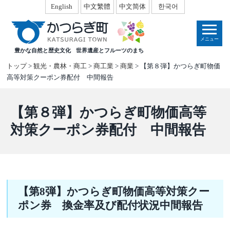
本
English
中文繁體
中文简体
한국어
文
へ
メニュー
移
豊かな自然と歴史文化
世界遺産とフルーツのまち
動
トップ
>
観光・農林・商工
>
商工業
>
商業
> 【第８弾】かつらぎ町物価
高等対策クーポン券配付 中間報告
【第８弾】かつらぎ町物価高等
対策クーポン券配付 中間報告
【第8弾】かつらぎ町物価高等対策クー
ポン券 換金率及び配付状況中間報告