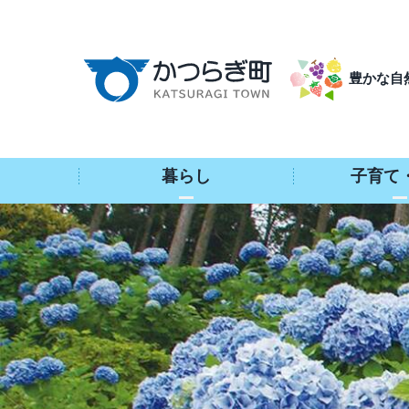
本
文
へ
豊かな自
移
動
暮らし
子育て