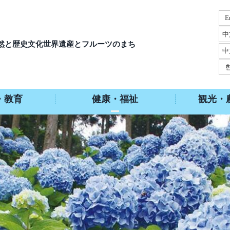
E
中
然と歴史文化
世界遺産とフルーツのまち
中
・教育
健康・福祉
観光・