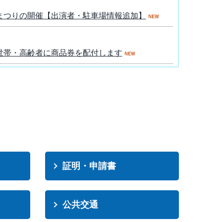
まつりの開催【出演者・駐車場情報追加】
世帯・高齢者に商品券を配付します
齢者福祉計画作成委員会（第１回）の傍聴につい
員採用試験（随時募集）のお知らせ
証明・申請書
の義援金
公共交通
イベント案内