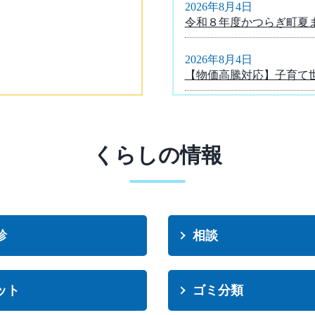
2026年8月4日
令和８年度かつらぎ町夏
2026年8月4日
【物価高騰対応】子育て
2026年8月3日
介護保険事業計画及び高
て
くらしの情報
2026年7月31日
令和８年度かつらぎ町職
2026年7月31日
診
相談
令和８年熊本地震災害へ
2026年7月31日
ット
ゴミ分類
かつらぎ総合文化会館 