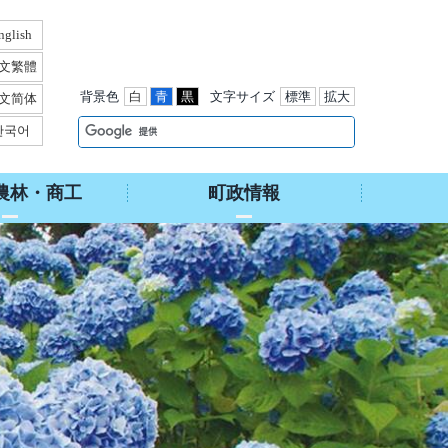
nglish
文繁體
背景色
白
青
黒
文字サイズ
標準
拡大
文简体
한국어
農林・商工
町政情報