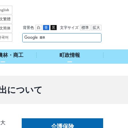
nglish
文繁體
背景色
白
青
黒
文字サイズ
標準
拡大
文简体
한국어
農林・商工
町政情報
出について
働大
介護保険