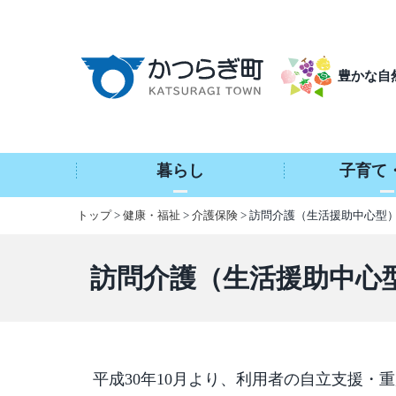
本
文
へ
豊かな自
移
動
暮らし
子育て
トップ
>
健康・福祉
>
介護保険
> 訪問介護（生活援助中心型
訪問介護（生活援助中心
平成30年10月より、利用者の自立支援・