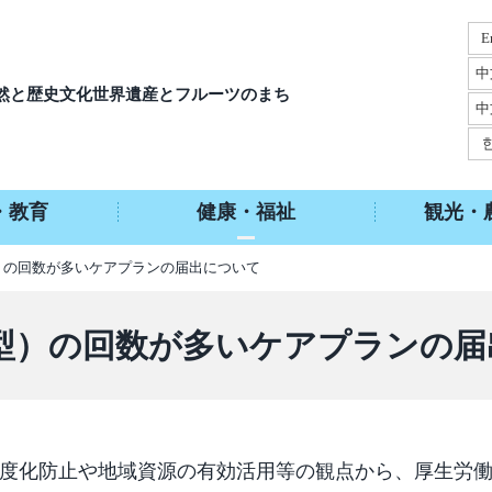
E
中
然と歴史文化
世界遺産とフルーツのまち
中
・教育
健康・福祉
観光・
）の回数が多いケアプランの届出について
型）の回数が多いケアプランの届
重度化防止や地域資源の有効活用等の観点から、厚生労