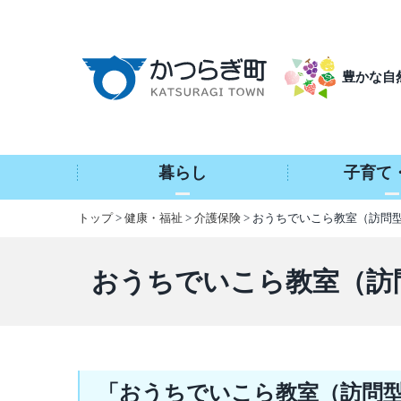
本
文
へ
豊かな自
移
動
暮らし
子育て
トップ
>
健康・福祉
>
介護保険
> おうちでいこら教室（訪問
おうちでいこら教室（訪
「おうちでいこら教室（訪問