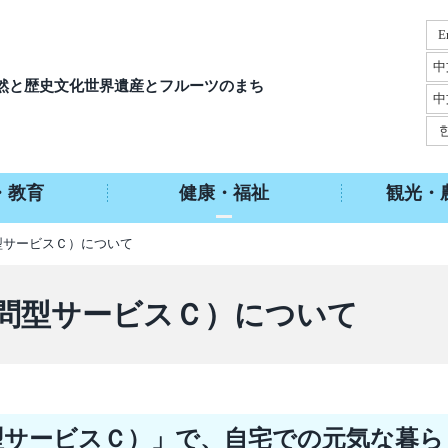
E
中
然と歴史文化
世界遺産とフルーツのまち
中
・教育
健康・福祉
観光・
型サービスＣ）について
問型サービスＣ）について
型サービスＣ）」で、自宅での元気な暮ら