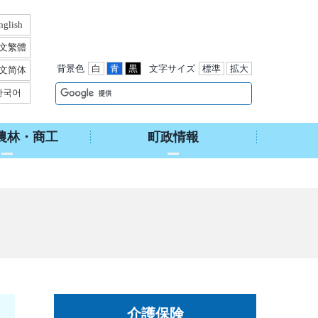
nglish
文繁體
背景色
白
青
黒
文字サイズ
標準
拡大
文简体
한국어
農林・商工
町政情報
介護保険