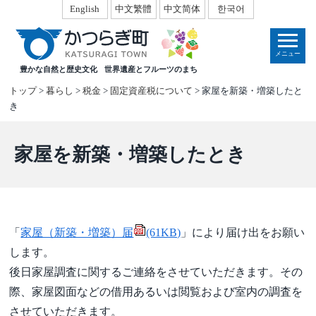
本
English
中文繁體
中文简体
한국어
文
へ
メニュー
移
豊かな自然と歴史文化
世界遺産とフルーツのまち
動
トップ
>
暮らし
>
税金
>
固定資産税について
> 家屋を新築・増築したと
き
家屋を新築・増築したとき
「
家屋（新築・増築）届
(61KB)
」により届け出をお願い
します。
後日家屋調査に関するご連絡をさせていただきます。その
際、家屋図面などの借用あるいは閲覧および室内の調査を
させていただきます。