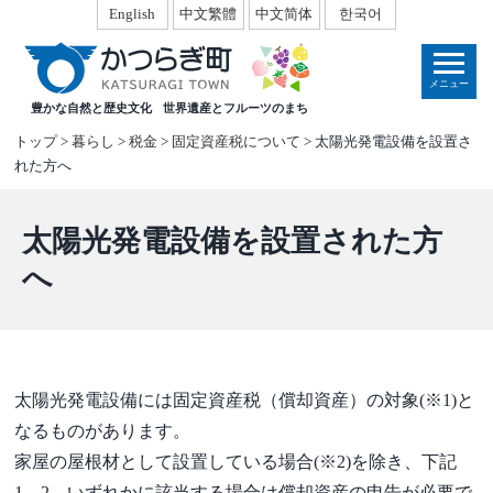
本
English
中文繁體
中文简体
한국어
文
へ
メニュー
移
豊かな自然と歴史文化
世界遺産とフルーツのまち
動
トップ
>
暮らし
>
税金
>
固定資産税について
> 太陽光発電設備を設置さ
れた方へ
太陽光発電設備を設置された方
へ
太陽光発電設備には固定資産税（償却資産）の対象(※1)と
なるものがあります。
家屋の屋根材として設置している場合(※2)を除き、下記
1、2、いずれかに該当する場合は償却資産の申告が必要で