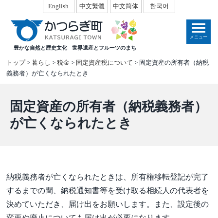
本
English
中文繁體
中文简体
한국어
文
へ
メニュー
移
豊かな自然と歴史文化
世界遺産とフルーツのまち
動
トップ
>
暮らし
>
税金
>
固定資産税について
> 固定資産の所有者（納税
義務者）が亡くなられたとき
固定資産の所有者（納税義務者）
が亡くなられたとき
納税義務者が亡くなられたときは、所有権移転登記が完了
するまでの間、納税通知書等を受け取る相続人の代表者を
決めていただき、届け出をお願いします。また、設定後の
変更や廃止についても届け出が必要になります。