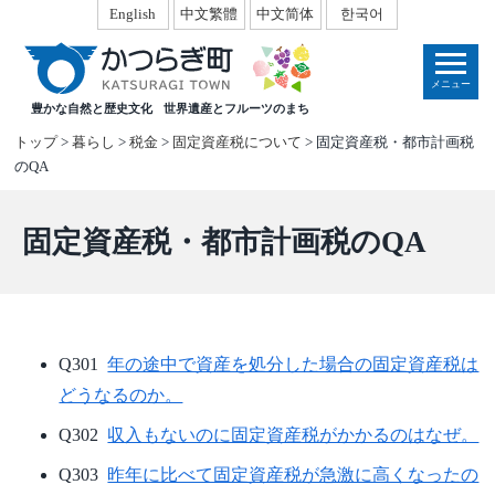
本
English
中文繁體
中文简体
한국어
文
へ
メニュー
移
豊かな自然と歴史文化
世界遺産とフルーツのまち
動
トップ
>
暮らし
>
税金
>
固定資産税について
> 固定資産税・都市計画税
のQA
固定資産税・都市計画税のQA
Q301
年の途中で資産を処分した場合の固定資産税は
どうなるのか。
Q302
収入もないのに固定資産税がかかるのはなぜ。
Q303
昨年に比べて固定資産税が急激に高くなったの